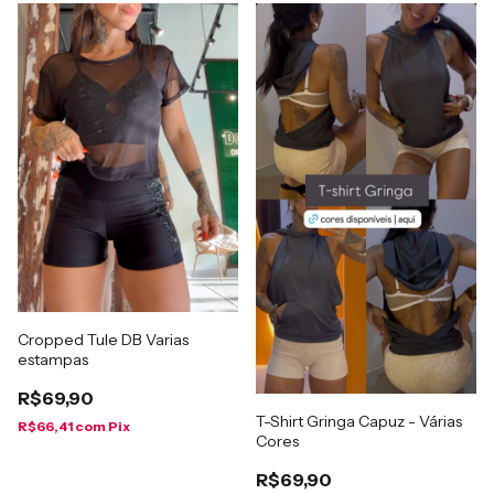
Cropped Tule DB Varias
estampas
R$69,90
T-Shirt Gringa Capuz - Várias
R$66,41
com
Pix
Cores
R$69,90