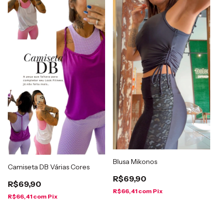
Blusa Mikonos
Camiseta DB Várias Cores
R$69,90
R$69,90
R$66,41
com
Pix
R$66,41
com
Pix