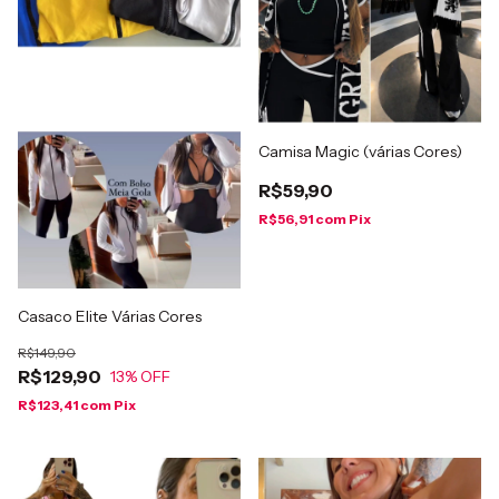
Camisa Magic (várias Cores)
R$59,90
R$56,91
com
Pix
Casaco Elite Várias Cores
R$149,90
R$129,90
13
% OFF
R$123,41
com
Pix