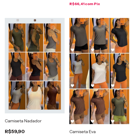
R$66,41
com
Pix
Camiseta Nadador
R$59,90
Camiseta Eva