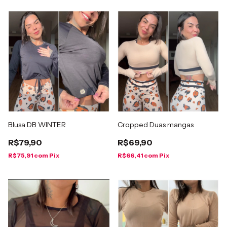
Blusa DB WINTER
Cropped Duas mangas
R$79,90
R$69,90
R$75,91
com
Pix
R$66,41
com
Pix