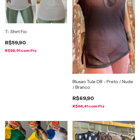
T- Shirt Fio
R$59,90
R$56,91
com
Pix
Blusao Tule DB - Preto / Nude
/ Branco
R$69,90
R$66,41
com
Pix