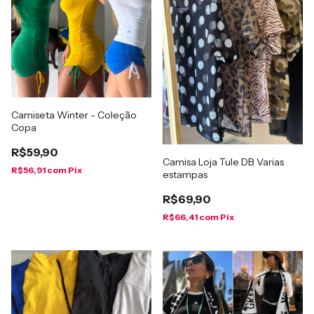
Camiseta Winter - Coleção
Copa
R$59,90
Camisa Loja Tule DB Varias
R$56,91
com
Pix
estampas
R$69,90
R$66,41
com
Pix