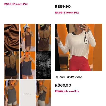
R$56,91
com
Pix
R$59,90
R$56,91
com
Pix
Blusão Dryfit Zara
R$69,90
R$66,41
com
Pix