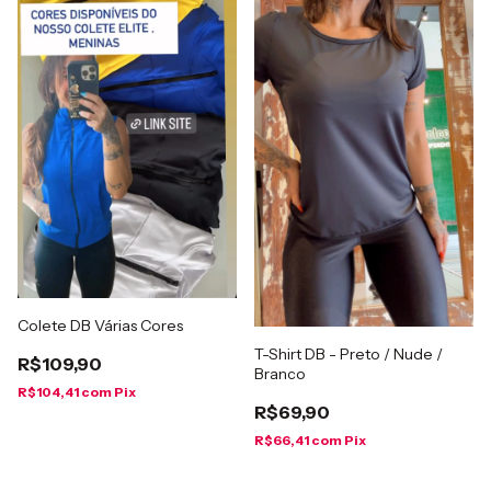
Colete DB Várias Cores
T-Shirt DB - Preto / Nude /
R$109,90
Branco
R$104,41
com
Pix
R$69,90
R$66,41
com
Pix